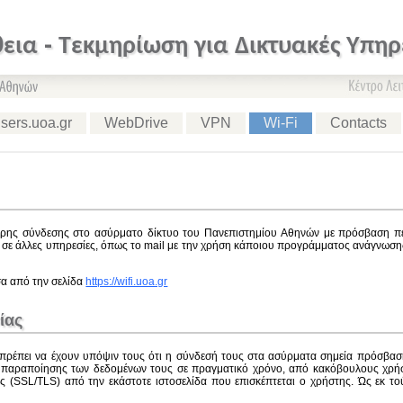
εια - Τεκμηρίωση για Δικτυακές Υπηρ
sers.uoa.gr
WebDrive
VPN
Wi-Fi
Contacts
ρης σύνδεσης στο ασύρματο δίκτυο του Πανεπιστημίου Αθηνών με πρόσβαση πε
 σε άλλες υπηρεσίες, όπως το mail με την χρήση κάποιου προγράμματος ανάγνωσης
σα από την σελίδα
https://wifi.uoa.gr
ίας
πρέπει να έχουν υπόψιν τους ότι η σύνδεσή τους στα ασύρματα σημεία πρόσβασ
ι παραποίησης των δεδομένων τους σε πραγματικό χρόνο, από κακόβουλους χρήσ
(SSL/TLS) από την εκάστοτε ιστοσελίδα που επισκέπτεται ο χρήστης. Ώς εκ το