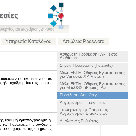
εσίες
Υπηρεσία Καταλόγου
Απώλεια Password
Ασύρματη Πρόσβαση (Wi-Fi) στο
Διαδίκτυο
Σημεία Πρόσβασης (Hotspots)
Μέλη ΕΚΠΑ: Οδηγίες Εγκατάστασης
για Windows XP, Vista, 7
ριορισμένη στην περιήγηση σε
 ηλ. ταχυδρομείου (πχ outlook,
Μέλη ΕΚΠΑ: Οδηγίες Εγκατάστασης
για MacOSX, iPhone, iPad
Πρόσβαση Web-Only
Λογαριασμοί Επισκεπτών
Τεκμηρίωση της Υπηρεσίας
Λογαριασμών Επισκεπτών
ης είναι
μη κρυπτογραφημένη
.
Αναλυτικές Ρυθμίσεις
τες. Η ασφάλεια της σύνδεσης
ύτου οι χρήστες της υπηρεσίας