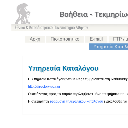
Βοήθεια - Τεκμηρίω
Αρχή
Πιστοποιητικό
E-mail
FTP / u
Υπηρεσία Καταλ
Υπηρεσία Καταλόγου
Η Υπηρεσία Καταλόγου("White Pages") βρίσκεται στη διεύθυνση:
http://directory.uoa.gr
Ο κατάλογος προς το παρόν περιλαμβάνει μόνο τα τμήματα που 
Η ανεξάρτητη
εφαρμογή τηλεφωνικού καταλόγου
εξακολουθεί να 